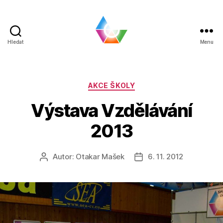
Hledat
Menu
BLOG
|
SPŠ
a
Rubriky
AKCE ŠKOLY
VOŠ
Výstava Vzdělávání
Chomutov
2013
Autor:
Otakar Mašek
6. 11. 2012
Autor
Datum
příspěvku
příspěvku