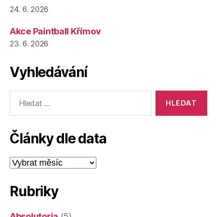
24. 6. 2026
Akce Paintball Křímov
23. 6. 2026
Vyhledávání
Výsledky
vyhledávání:
Články dle data
Články
dle
data
Rubriky
Absolutoria
(5)