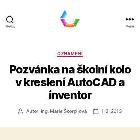
Hledat
Menu
BLOG
|
SPŠ
a
Rubriky
OZNÁMENÍ
VOŠ
Pozvánka na školní kolo
Chomutov
v kreslení AutoCAD a
inventor
Autor:
Ing. Marie Škorpilová
1. 2. 2013
Autor
Datum
příspěvku
příspěvku