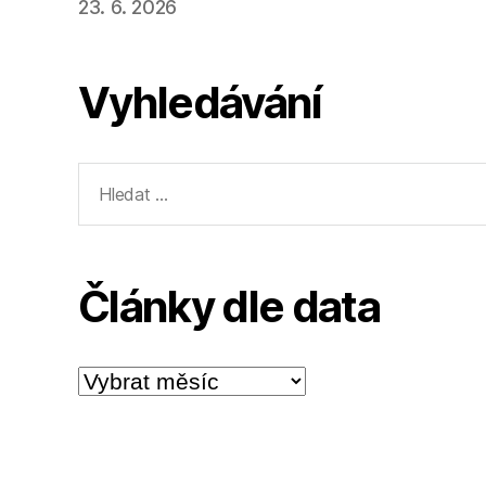
23. 6. 2026
Vyhledávání
Výsledky
vyhledávání:
Články dle data
Články
dle
data