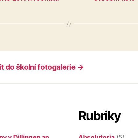
ít do školní fotogalerie →
Rubriky
y v Dillingen an
Absolutoria
(5)