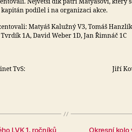
entovali. Největší dík patří Matyášovi, který s
í kapitán podílel i na organizaci akce.
entovali: Matyáš Kalužný V3, Tomáš Hanzlík
Tvrdík 1A, David Weber 1D, Jan Řimnáč 1C
kabinet TvS: Jiří Kou
ho LVK 1. ročníků
Okresní kolo 