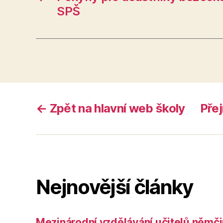
SPŠ
← Zpět na hlavní web školy
Přej
Nejnovější články
Mezinárodní vzdělávání učitelů němčin