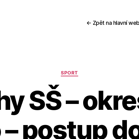
← Zpět na hlavní web
Rubriky
SPORT
y SŠ – okres
 – postup do