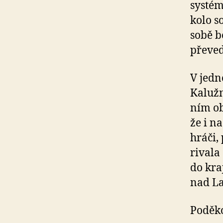
systém
kolo s
sobě b
převed
V jedn
Kalužn
ním ob
že i n
hráči,
rival
do kra
nad L
Poděko