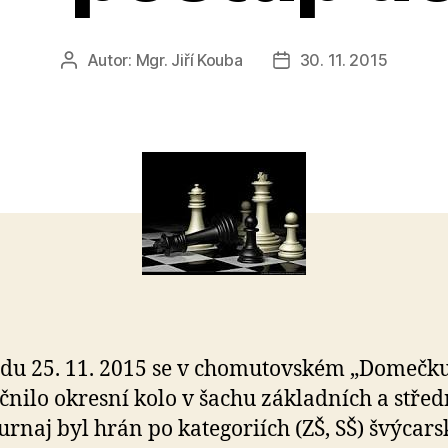
Autor:
Mgr. Jiří Kouba
30. 11. 2015
Autor
Datum
příspěvku
příspěvku
edu 25. 11. 2015 se v chomutovském „Domečk
čnilo okresní kolo v šachu základních a střed
Turnaj byl hrán po kategoriích (ZŠ, SŠ) švýcar