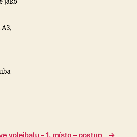
e jako
 A3,
ba
ve volejbalu – 1. místo – postup
→