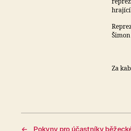
reprez
hrajíc
Reprez
Šimon 
Za 
←
Pokyny pro účastníky běžecké