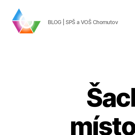
BLOG | SPŠ a VOŠ Chomutov
BLOG
|
SPŠ
a
VOŠ
Chomutov
Šach
místo