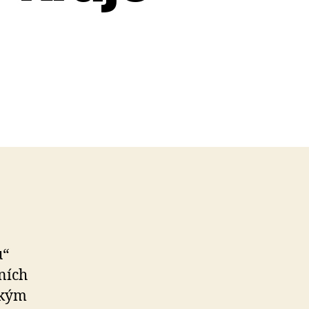
u“
ních
ským