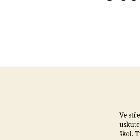
Ve stř
uskute
škol. 