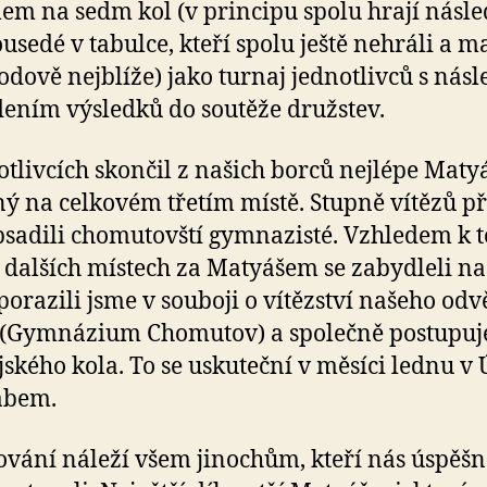
em na sedm kol (v principu spolu hrají násle
ousedé v tabulce, kteří spolu ještě nehráli a ma
odově nejblíže) jako turnaj jednotlivců s ná
ením výsledků do soutěže družstev.
otlivcích skončil z našich borců nejlépe Maty
ý na celkovém třetím místě. Stupně vítězů p
sadili chomutovští gymnazisté. Vzhledem k 
a dalších místech za Matyášem se zabydleli na
 porazili jsme v souboji o vítězství našeho od
a (Gymnázium Chomutov) a společně postupu
jského kola. To se uskuteční v měsíci lednu v 
abem.
vání náleží všem jinochům, kteří nás úspěšn