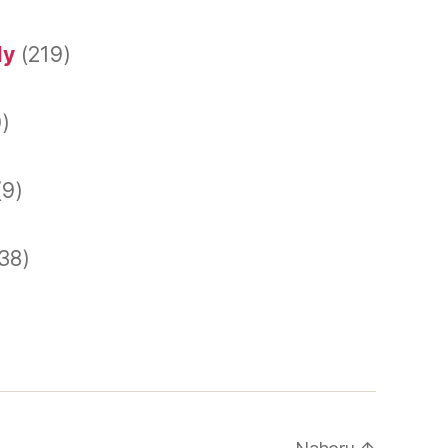
dy
(219)
)
(9)
38)