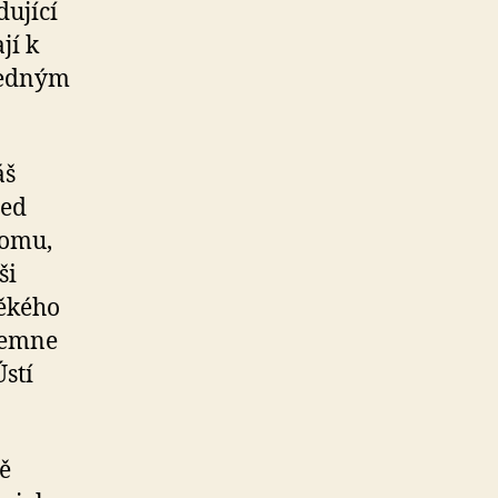
dující
jí k
sledným
áš
řed
tomu,
ši
věkého
jemne
Ústí
ě