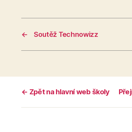
←
Soutěž Technowizz
← Zpět na hlavní web školy
Přej