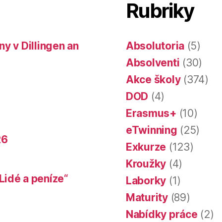
Rubriky
y v Dillingen an
Absolutoria
(5)
Absolventi
(30)
Akce školy
(374)
DOD
(4)
Erasmus+
(10)
eTwinning
(25)
26
Exkurze
(123)
Kroužky
(4)
Lidé a peníze“
Laborky
(1)
Maturity
(89)
Nabídky práce
(2)