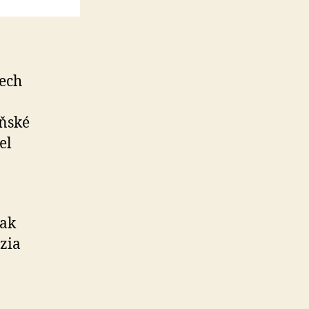
dech
oňské
el
šak
zia