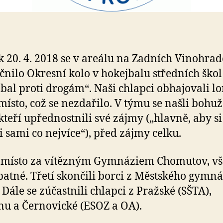
k 20. 4. 2018 se v areálu na Zadních Vinohra
čnilo Okresní kolo v hokejbalu středních škol
bal proti drogám“. Naši chlapci obhajovali l
místo, což se nezdařilo. V týmu se našli bohuž
 kteří upřednostnili své zájmy („hlavně, aby si
i sami co nejvíce“), před zájmy celku.
 místo za vítězným Gymnáziem Chomutov, v
patné. Třetí skončili borci z Městského gymná
. Dále se zúčastnili chlapci z Pražské (SŠTA),
u a Černovické (ESOZ a OA).