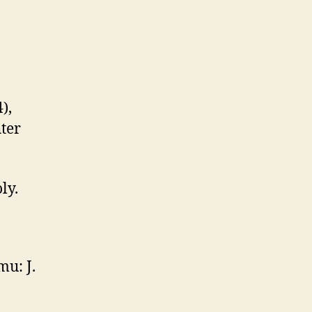
),
hter
ly.
: J.