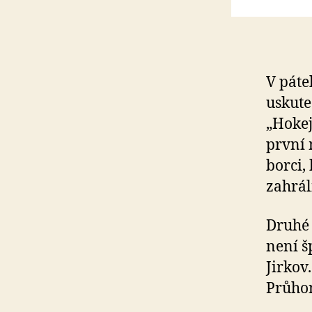
V páte
uskute
„Hokej
první 
borci,
zahrál
Druhé
není š
Jirkov
Průhon