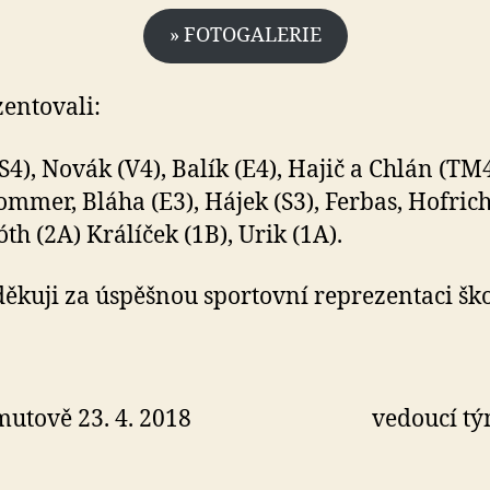
» FOTOGALERIE
entovali:
(S4), Novák (V4), Balík (E4), Hajič a Chlán (TM4
Sommer, Bláha (E3), Hájek (S3), Ferbas, Hofric
óth (2A) Králíček (1B), Urik (1A).
ěkuji za úspěšnou sportovní reprezentaci ško
omutově 23. 4. 2018 vedoucí týmu