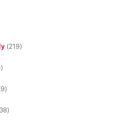
dy
(219)
)
(9)
38)