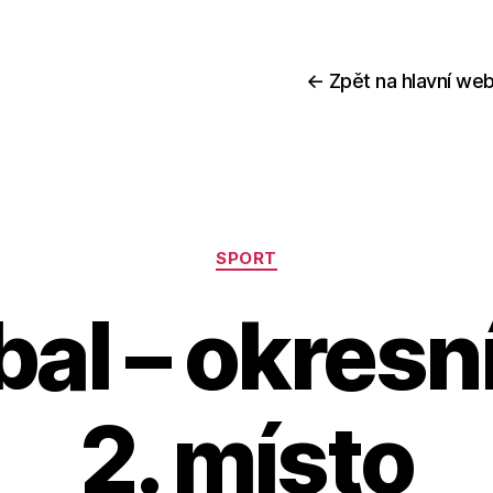
← Zpět na hlavní web
Rubriky
SPORT
al – okresní
2. místo