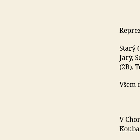
Reprez
Starý 
Jarý, 
(2B), T
Všem d
V Ch
Kouba