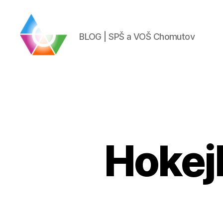
BLOG | SPŠ a VOŠ Chomutov
BLOG
|
SPŠ
a
VOŠ
Chomutov
Hokejb