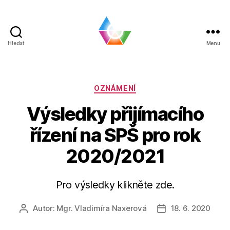
Hledat
Menu
BLOG
|
SPŠ
a
Rubriky
OZNÁMENÍ
VOŠ
Výsledky přijímacího
Chomutov
řízení na SPŠ pro rok
2020/2021
Pro výsledky klikněte zde.
Autor:
Mgr. Vladimíra Naxerová
18. 6. 2020
Autor
Datum
příspěvku
příspěvku