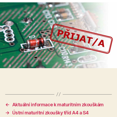
←
Aktuální informace k maturitním zkouškám
→
Ústní maturitní zkoušky tříd A4 a S4