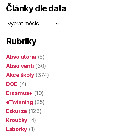
Články dle data
Články
dle
data
Rubriky
Absolutoria
(5)
Absolventi
(30)
Akce školy
(374)
DOD
(4)
Erasmus+
(10)
eTwinning
(25)
Exkurze
(123)
Kroužky
(4)
Laborky
(1)