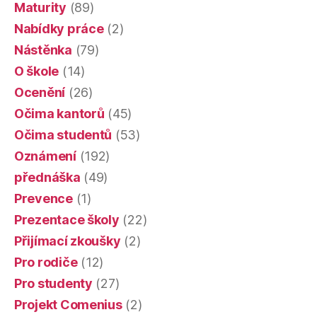
Maturity
(89)
Nabídky práce
(2)
Nástěnka
(79)
O škole
(14)
Ocenění
(26)
Očima kantorů
(45)
Očima studentů
(53)
Oznámení
(192)
přednáška
(49)
Prevence
(1)
Prezentace školy
(22)
Přijímací zkoušky
(2)
Pro rodiče
(12)
Pro studenty
(27)
Projekt Comenius
(2)