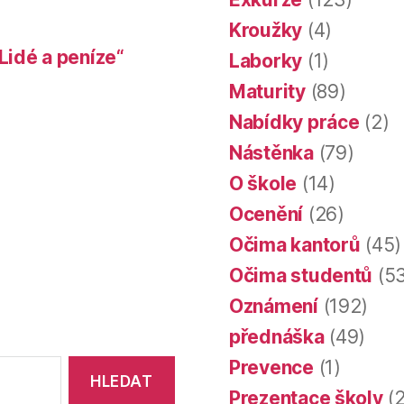
Kroužky
(4)
Lidé a peníze“
Laborky
(1)
Maturity
(89)
Nabídky práce
(2)
Nástěnka
(79)
O škole
(14)
Ocenění
(26)
Očima kantorů
(45)
Očima studentů
(53
Oznámení
(192)
přednáška
(49)
Prevence
(1)
Prezentace školy
(2