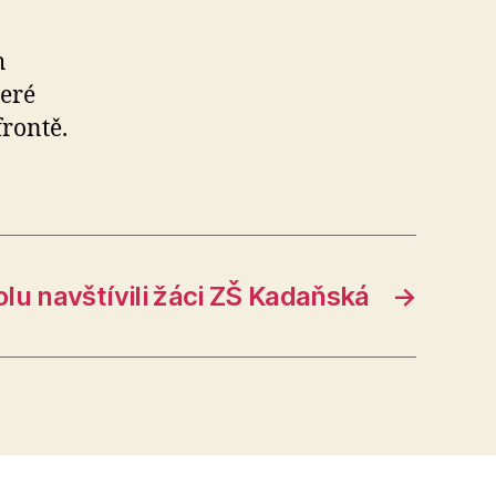
h
teré
rontě.
olu navštívili žáci ZŠ Kadaňská
→