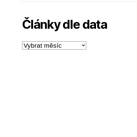
Články dle data
Články
dle
data