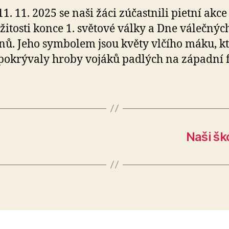
11. 11. 2025 se naši žáci zúčastnili pietní akce
ežitosti konce 1. světové války a Dne válečnýc
nů. Jeho symbolem jsou květy vlčího máku, k
pokrývaly hroby vojáků padlých na západní f
Naši šk