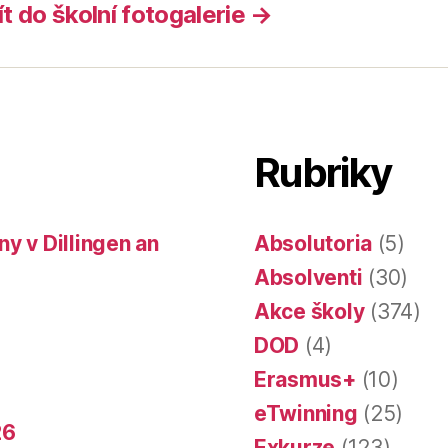
ít do školní fotogalerie →
Rubriky
y v Dillingen an
Absolutoria
(5)
Absolventi
(30)
Akce školy
(374)
DOD
(4)
Erasmus+
(10)
eTwinning
(25)
26
Exkurze
(123)