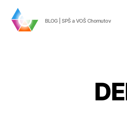
BLOG | SPŠ a VOŠ Chomutov
BLOG
|
SPŠ
a
VOŠ
Chomutov
DE