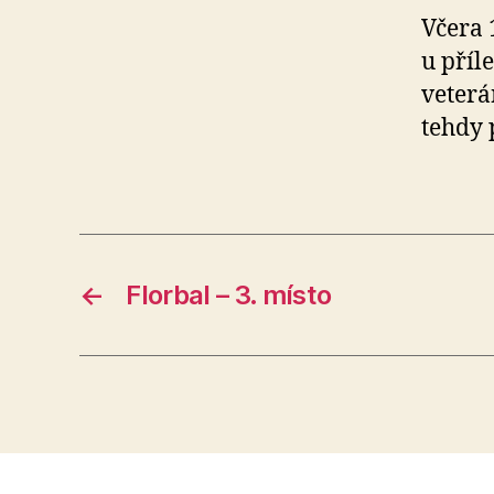
Včera 
u příl
veterá
tehdy 
←
Florbal – 3. místo