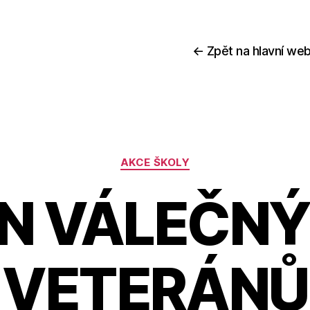
← Zpět na hlavní web
Rubriky
AKCE ŠKOLY
N VÁLEČN
VETERÁNŮ