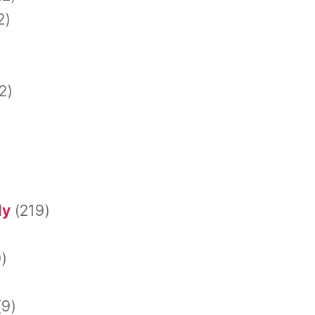
2)
2)
dy
(219)
)
(9)