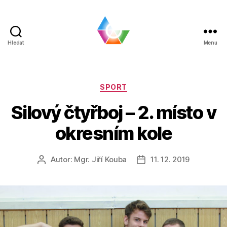
Hledat
Menu
BLOG
|
SPŠ
a
Rubriky
SPORT
VOŠ
Silový čtyřboj – 2. místo v
Chomutov
okresním kole
Autor:
Mgr. Jiří Kouba
11. 12. 2019
Autor
Datum
příspěvku
příspěvku