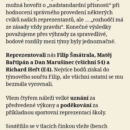
možná hovořit o „nadstandardní přísnosti“ při
hodnocení správného provedení některých
cviků našich reprezentantů, ale … „rozhodčí má
ze zásady vždy pravdu“. Konečné výsledky
považujeme přes výhrady za spravedlivé,
bodové rozdíly mezi týmy byly jednoznačné.
Reprezentovali
nás
Filip Šmátrala, Matěj
Bařtipán a Dan Marušinec (všichni S4) a
Richard Heřt (E4).
Nejvíce bodů získal do
týmového součtu Filip, ale všichni ostatní se mu
bezmála vyrovnali.
Všem čtyřem náleží velké
uznání
za
předvedené výkony a
poděkování
za
příkladnou sportovní reprezentaci školy.
Soutěžilo se v tlacích činkou vleže (bench