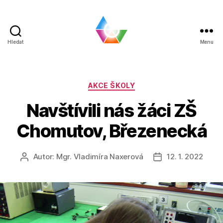
Hledat
Menu
BLOG
|
SPŠ
a
Rubriky
AKCE ŠKOLY
VOŠ
Navštívili nás žáci ZŠ
Chomutov
Chomutov, Březenecká
Autor:
Mgr. Vladimíra Naxerová
12. 1. 2022
Autor
Datum
příspěvku
příspěvku