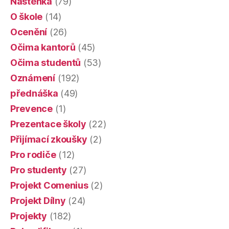
Nástěnka
(79)
O škole
(14)
Ocenění
(26)
Očima kantorů
(45)
Očima studentů
(53)
Oznámení
(192)
přednáška
(49)
Prevence
(1)
Prezentace školy
(22)
Přijímací zkoušky
(2)
Pro rodiče
(12)
Pro studenty
(27)
Projekt Comenius
(2)
Projekt Dílny
(24)
Projekty
(182)