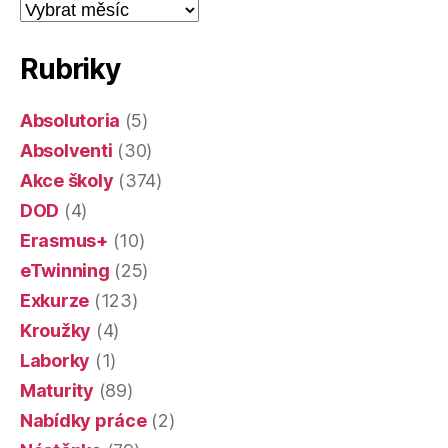
Články
dle
data
Rubriky
Absolutoria
(5)
Absolventi
(30)
Akce školy
(374)
DOD
(4)
Erasmus+
(10)
eTwinning
(25)
Exkurze
(123)
Kroužky
(4)
Laborky
(1)
Maturity
(89)
Nabídky práce
(2)