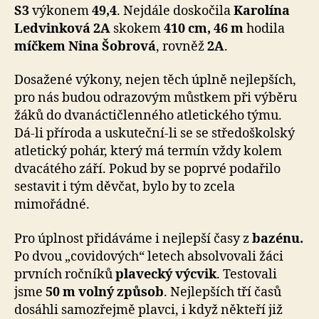
S3
výkonem
49,4
. Nejdále doskočila
Karolína
Ledvinková 2A
skokem
410 cm, 46 m
hodila
míčkem
Nina Šobrová
, rovněž
2A
.
Dosažené výkony, nejen těch úplně nejlepších,
pro nás budou odrazovým můstkem při výběru
žáků do dvanáctičlenného atletického týmu.
Dá-li příroda a uskuteční-li se se středoškolský
atletický pohár, který má termín vždy kolem
dvacátého září. Pokud by se poprvé podařilo
sestavit i tým děvčat, bylo by to zcela
mimořádné.
Pro úplnost přidáváme i nejlepší časy z
bazénu.
Po dvou „covidových“ letech absolvovali žáci
prvních ročníků
plavecký výcvik
. Testovali
jsme
50 m volný způsob
. Nejlepších tří časů
dosáhli samozřejmě plavci, i když někteří již