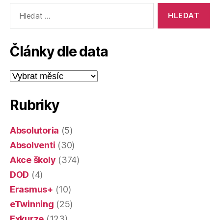
Výsledky
vyhledávání:
Články dle data
Články
dle
data
Rubriky
Absolutoria
(5)
Absolventi
(30)
Akce školy
(374)
DOD
(4)
Erasmus+
(10)
eTwinning
(25)
Exkurze
(123)