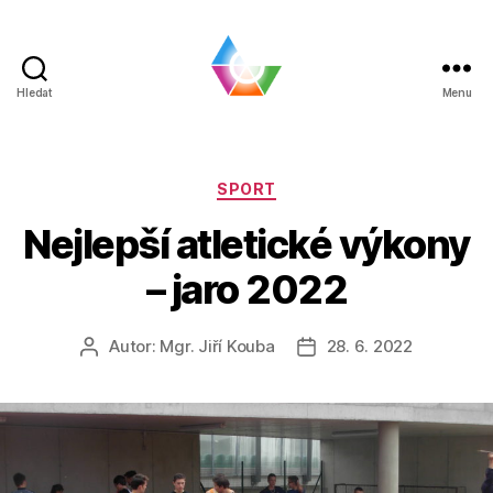
Hledat
Menu
BLOG
|
SPŠ
a
Rubriky
SPORT
VOŠ
Nejlepší atletické výkony
Chomutov
– jaro 2022
Autor:
Mgr. Jiří Kouba
28. 6. 2022
Autor
Datum
příspěvku
příspěvku