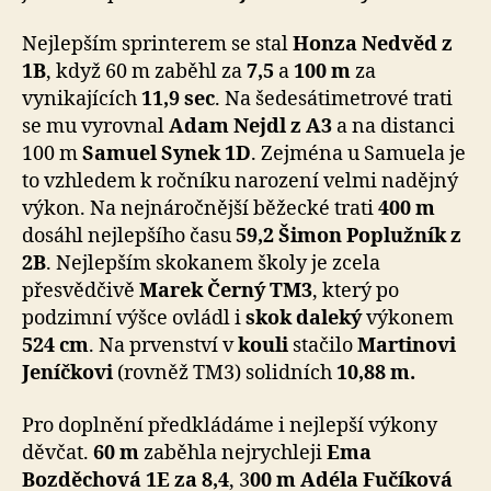
Nejlepším sprinterem se stal
Honza Nedvěd z
1B
, když 60 m zaběhl za
7,5
a
100 m
za
vynikajících
11,9 sec
. Na šedesátimetrové trati
se mu vyrovnal
Adam Nejdl z A3
a na distanci
100 m
Samuel Synek 1D
. Zejména u Samuela je
to vzhledem k ročníku narození velmi nadějný
výkon. Na nejnáročnější běžecké trati
400 m
dosáhl nejlepšího času
59,2 Šimon Poplužník z
2B
. Nejlepším skokanem školy je zcela
přesvědčivě
Marek Černý TM3
, který po
podzimní výšce ovládl i
skok daleký
výkonem
524 cm
. Na prvenství v
kouli
stačilo
Martinovi
Jeníčkovi
(rovněž TM3) solidních
10,88 m.
Pro doplnění předkládáme i nejlepší výkony
děvčat.
60 m
zaběhla nejrychleji
Ema
Bozděchová 1E za 8,4
, 3
00 m Adéla Fučíková